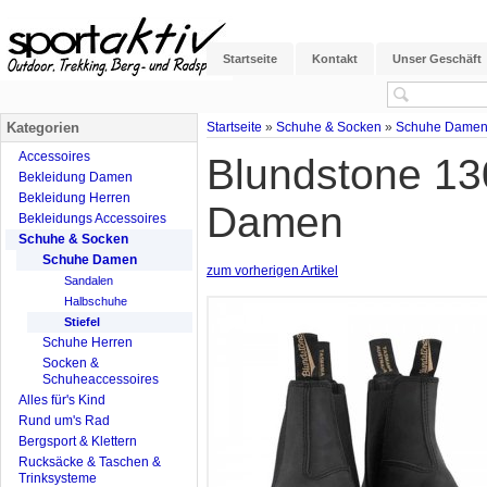
Startseite
Kontakt
Unser Geschäft
Kategorien
Startseite
»
Schuhe & Socken
»
Schuhe Dame
Accessoires
Blundstone 130
Bekleidung Damen
Bekleidung Herren
Damen
Bekleidungs Accessoires
Schuhe & Socken
Schuhe Damen
zum vorherigen Artikel
Sandalen
Halbschuhe
Stiefel
Schuhe Herren
Socken &
Schuheaccessoires
Alles für's Kind
Rund um's Rad
Bergsport & Klettern
Rucksäcke & Taschen &
Trinksysteme