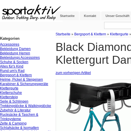
Startseite
Kontakt
Unser Geschäft
Startseite
»
Bergsport & Klettern
»
Klettergurte
Kategorien
Black Diamon
Accessoires
Bekleidung Damen
Bekleidung Herren
Klettergurt D
Bekleidungs Accessoires
Schuhe & Socken
Alles für's Kind
Rund um's Rad
zum vorherigen Artikel
Bergsport & Klettern
Helme, Pickel & Steigeisen
Karabiner & Sicherungsgeräte
Klettergurte
Kletterschuhe
Klettersteig
Seile & Schlingen
Trekkingstöcke & Walkingstöcke
Zubehör & Literatur
Rucksäcke & Taschen &
Trinksysteme
Zelte & Camping
Schlafsäcke & Isomatten