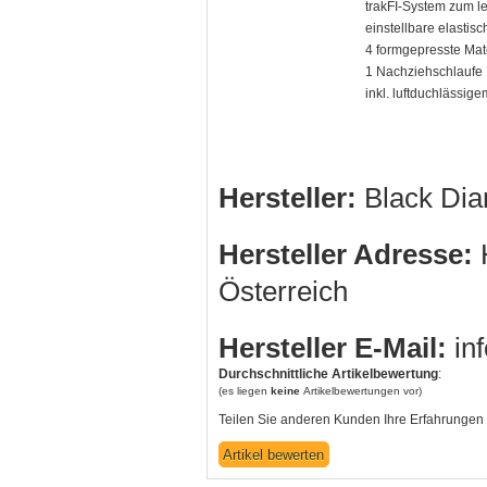
trakFI-System zum le
einstellbare elastis
4 formgepresste Mat
1 Nachziehschlaufe
inkl. luftduchlässi
Hersteller:
Black Di
Hersteller Adresse:
H
Österreich
Hersteller E-Mail:
in
Durchschnittliche Artikelbewertung
:
(es liegen
keine
Artikelbewertungen vor)
Teilen Sie anderen Kunden Ihre Erfahrungen 