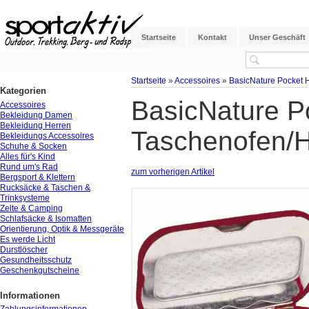
Startseite
Kontakt
Unser Geschäft
Startseite
»
Accessoires
»
BasicNature Pocket 
Kategorien
BasicNature P
Accessoires
Bekleidung Damen
Bekleidung Herren
Taschenofen/H
Bekleidungs Accessoires
Schuhe & Socken
Alles für's Kind
Rund um's Rad
zum vorherigen Artikel
Bergsport & Klettern
Rucksäcke & Taschen &
Trinksysteme
Zelte & Camping
Schlafsäcke & Isomatten
Orientierung, Optik & Messgeräte
Es werde Licht
Durstlöscher
Gesundheitsschutz
Geschenkgutscheine
Informationen