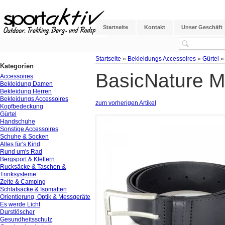
Startseite
Kontakt
Unser Geschäft
Startseite
»
Bekleidungs Accessoires
»
Gürtel
Kategorien
BasicNature M
Accessoires
Bekleidung Damen
Bekleidung Herren
Bekleidungs Accessoires
zum vorherigen Artikel
Kopfbedeckung
Gürtel
Handschuhe
Sonstige Accessoires
Schuhe & Socken
Alles für's Kind
Rund um's Rad
Bergsport & Klettern
Rucksäcke & Taschen &
Trinksysteme
Zelte & Camping
Schlafsäcke & Isomatten
Orientierung, Optik & Messgeräte
Es werde Licht
Durstlöscher
Gesundheitsschutz