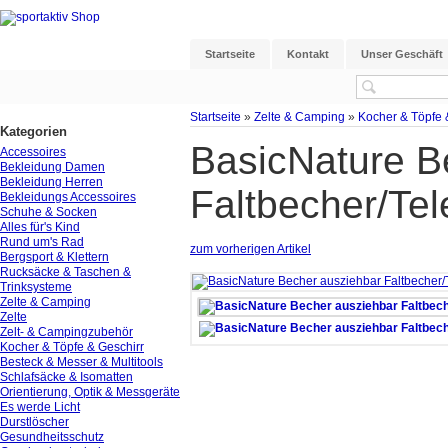
Startseite
Kontakt
Unser Geschäft
Startseite
»
Zelte & Camping
»
Kocher & Töpfe 
Kategorien
BasicNature B
Accessoires
Bekleidung Damen
Bekleidung Herren
Faltbecher/Te
Bekleidungs Accessoires
Schuhe & Socken
Alles für's Kind
Rund um's Rad
zum vorherigen Artikel
Bergsport & Klettern
Rucksäcke & Taschen &
Trinksysteme
Zelte & Camping
Zelte
Zelt- & Campingzubehör
Kocher & Töpfe & Geschirr
Besteck & Messer & Multitools
Schlafsäcke & Isomatten
Orientierung, Optik & Messgeräte
Es werde Licht
Durstlöscher
Gesundheitsschutz