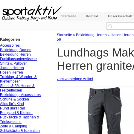
Startseite
Kontakt
Unser Geschäft
Startseite
»
Bekleidung Herren
»
Hosen Herren
Kategorien
56
Accessoires
Lundhags Makk
Bekleidung Damen
Bekleidung Herren
Funktionsunterwäsche
Herren granite
Shirts & Pullover
Jacken Herren
Hosen Herren
Trekking- & Wander- &
zum vorherigen Artikel
Kletterhosen
Shorts & 3/4 Hosen &
Freizeithosen
Bekleidungs Accessoires
Schuhe & Socken
Alles für's Kind
Rund um's Rad
Bergsport & Klettern
Rucksäcke & Taschen &
Trinksysteme
Zelte & Camping
Schlafsäcke & Isomatten