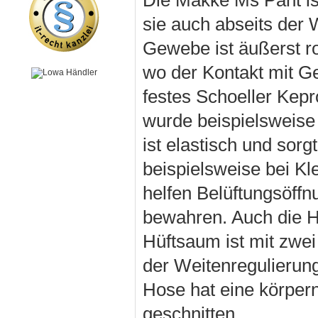
Die Makke Ms Pant ist
sie auch abseits der 
Gewebe ist äußerst r
wo der Kontakt mit G
festes Schoeller Kepr
wurde beispielsweise
ist elastisch und sor
beispielsweise bei K
helfen Belüftungsöff
bewahren. Auch die Hü
Hüftsaum ist mit zwei 
der Weitenregulierung
Hose hat eine körper
geschnitten.