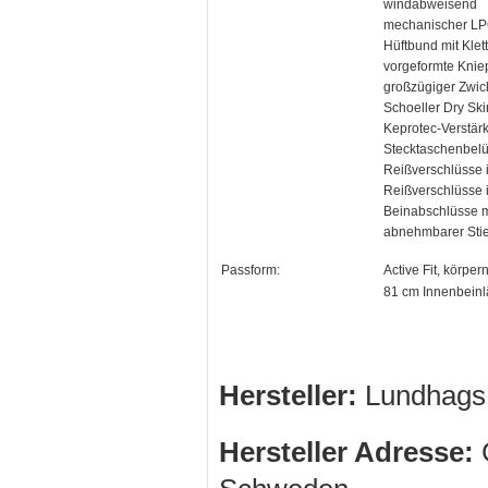
windabweisend
mechanischer LP
Hüftbund mit Klet
vorgeformte Knie
großzügiger Zwic
Schoeller Dry Ski
Keprotec-Verstärk
Stecktaschenbelü
Reißverschlüsse 
Reißverschlüsse 
Beinabschlüsse m
abnehmbarer Sti
Passform:
Active Fit, körpe
81 cm Innenbein
Hersteller:
Lundhags
Hersteller Adresse:
G